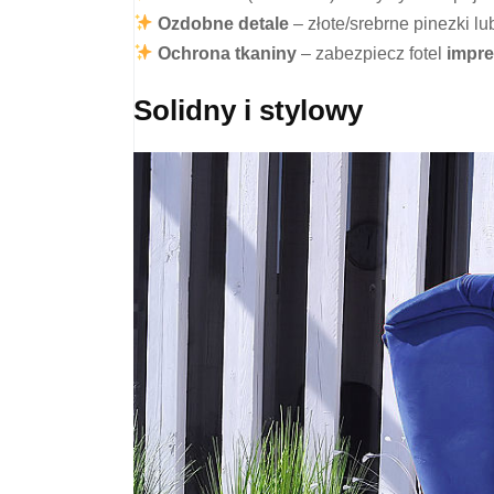
Ozdobne detale
– złote/srebrne pinezki lu
Ochrona tkaniny
– zabezpiecz fotel
impr
Solidny i stylowy