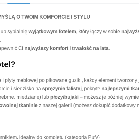
MYŚLĄ O TWOIM KOMFORCIE I STYLU
lub sypialnię
wyjątkowym fotelem
, który łączy w sobie
najwyżs
.
zapewnić Ci
najwyższy komfort i trwałość na lata
.
tel?
 i płyty meblowej po pikowane guziki, każdy element tworzony j
cie i siedzisko na
sprężynie falistej
, pokryte
najlepszymi tka
srebrne, miedziane) lub
płozy/bujaki
– możesz je później wymie
owolnej tkaninie
z naszej galerii (możesz dokupić dodatkowy m
nikiem, idealny do kompletu (kategoria Pufy)