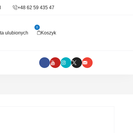
l
+48 62 59 435 47
0
sta ulubionych
Koszyk