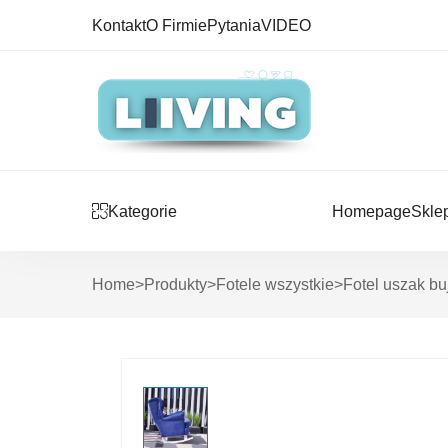
Kontakt
O Firmie
Pytania
VIDEO
Kategorie
Homepage
Skle
Home
>
Produkty
>
Fotele wszystkie
>
Fotel uszak bu