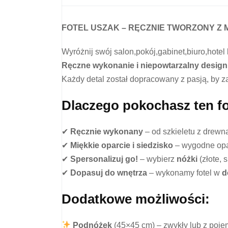
FOTEL USZAK – RĘCZNIE TWORZONY Z 
Wyróżnij swój salon,pokój,gabinet,biuro,hotel 
Ręczne wykonanie i niepowtarzalny design
Każdy detal został dopracowany z pasją, by 
Dlaczego pokochasz ten fo
✔
Ręcznie wykonany
– od szkieletu z drewna
✔
Miękkie oparcie i siedzisko
– wygodne opar
✔
Spersonalizuj go!
– wybierz
nóżki
(złote, 
✔
Dopasuj do wnętrza
– wykonamy fotel w
d
Dodatkowe możliwości:
Podnóżek
(45×45 cm) – zwykły lub z pojem