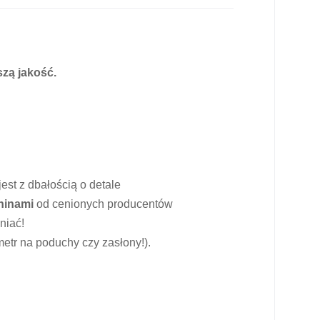
zą jakość.
est z dbałością o detale
ninami
od cenionych producentów
niać!
etr na poduchy czy zasłony!).