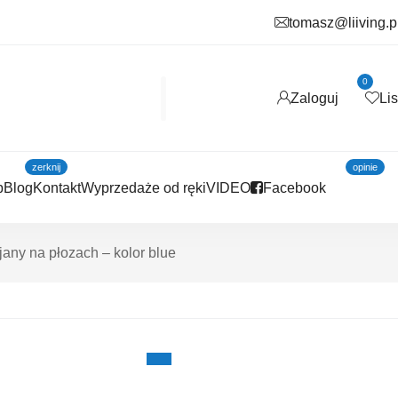
tomasz@liiving.p
0
Zaloguj
Li
zerknij
opinie
p
Blog
Kontakt
Wyprzedaże od ręki
VIDEO
Facebook
jany na płozach – kolor blue