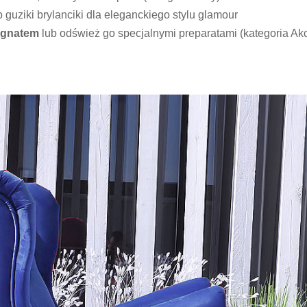
b guziki brylanciki dla eleganckiego stylu glamour
egnatem
lub odśwież go specjalnymi preparatami (kategoria Ak