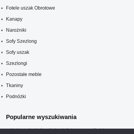
Fotele uszak Obrotowe
Kanapy
Narożniki
Sofy Szezlong
Sofy uszak
Szezlongi
Pozostałe meble
Tkaniny
Podnóżki
Popularne wyszukiwania
meble glamour do salonów
meble do salonów kosmetycznych
fotel obrotowy
sofy glamour
sofy szezlong
sofa uszak
ławeczka tapicerowana
fotel na płozach