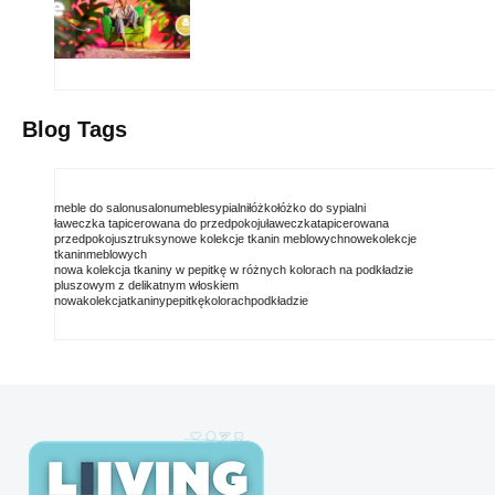
Blog Tags
meble do salonu
salonu
meble
sypialni
łóżko
łóżko do sypialni
ławeczka tapicerowana do przedpokoju
ławeczka
tapicerowana
przedpokoju
sztruksy
nowe kolekcje tkanin meblowych
nowe
kolekcje
tkanin
meblowych
nowa kolekcja tkaniny w pepitkę w różnych kolorach na podkładzie
pluszowym z delikatnym włoskiem
nowa
kolekcja
tkaniny
pepitkę
kolorach
podkładzie