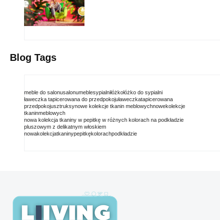
Blog Tags
meble do salonu
salonu
meble
sypialni
łóżko
łóżko do sypialni
ławeczka tapicerowana do przedpokoju
ławeczka
tapicerowana
przedpokoju
sztruksy
nowe kolekcje tkanin meblowych
nowe
kolekcje
tkanin
meblowych
nowa kolekcja tkaniny w pepitkę w różnych kolorach na podkładzie
pluszowym z delikatnym włoskiem
nowa
kolekcja
tkaniny
pepitkę
kolorach
podkładzie