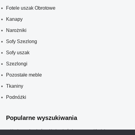
Fotele uszak Obrotowe
Kanapy
Narożniki
Sofy Szezlong
Sofy uszak
Szezlongi
Pozostałe meble
Tkaniny
Podnóżki
Popularne wyszukiwania
meble glamour do salonów
meble do salonów kosmetycznych
fotel obrotowy
sofy glamour
sofy szezlong
sofa uszak
ławeczka tapicerowana
fotel na płozach