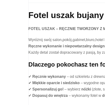
Fotel uszak bujan
FOTEL USZAK – RĘCZNIE TWORZONY Z 
Wyróżnij swój salon,pokój,gabinet,biuro,hotel 
Ręczne wykonanie i niepowtarzalny design
Każdy detal został dopracowany z pasją, by 
Dlaczego pokochasz ten fo
✔
Ręcznie wykonany
– od szkieletu z drewna
✔
Miękkie oparcie i siedzisko
– wygodne opar
✔
Spersonalizuj go!
– wybierz
nóżki
(złote, 
✔
Dopasuj do wnętrza
– wykonamy fotel w
d