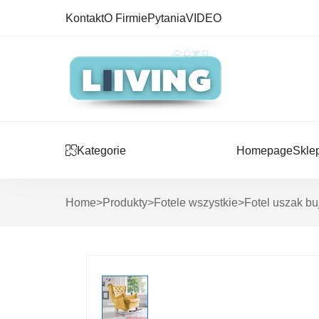
Kontakt
O Firmie
Pytania
VIDEO
Kategorie
Homepage
Skle
Home
>
Produkty
>
Fotele wszystkie
>
Fotel uszak b