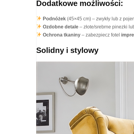
Dodatkowe możliwości:
Podnóżek
(45×45 cm) – zwykły lub z pojem
Ozdobne detale
– złote/srebrne pinezki lu
Ochrona tkaniny
– zabezpiecz fotel
impr
Solidny i stylowy