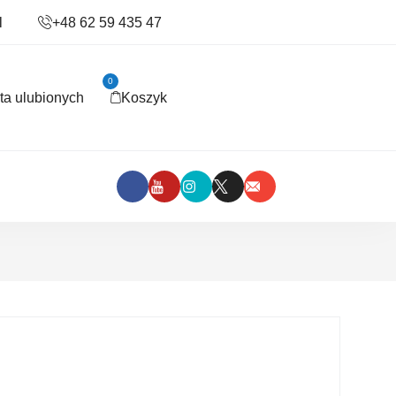
l
+48 62 59 435 47
0
sta ulubionych
Koszyk