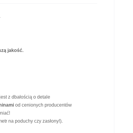
y
zą jakość.
est z dbałością o detale
ninami
od cenionych producentów
niać!
etr na poduchy czy zasłony!).