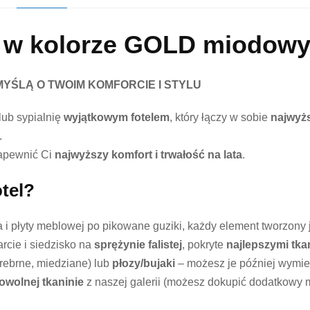
y w kolorze GOLD miodow
MYŚLĄ O TWOIM KOMFORCIE I STYLU
lub sypialnię
wyjątkowym fotelem
, który łączy w sobie
najwyżs
.
zapewnić Ci
najwyższy komfort i trwałość na lata
.
tel?
 i płyty meblowej po pikowane guziki, każdy element tworzony j
cie i siedzisko na
sprężynie falistej
, pokryte
najlepszymi tka
srebrne, miedziane) lub
płozy/bujaki
– możesz je później wymie
owolnej tkaninie
z naszej galerii (możesz dokupić dodatkowy m