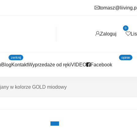
tomasz@liiving.p
0
Zaloguj
Li
zerknij
opinie
p
Blog
Kontakt
Wyprzedaże od ręki
VIDEO
Facebook
ujany w kolorze GOLD miodowy