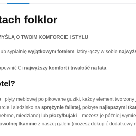
ach folklor
MYŚLĄ O TWOIM KOMFORCIE I STYLU
lub sypialnię
wyjątkowym fotelem
, który łączy w sobie
najwyżs
.
zapewnić Ci
najwyższy komfort i trwałość na lata
.
tel?
 i płyty meblowej po pikowane guziki, każdy element tworzony j
cie i siedzisko na
sprężynie falistej
, pokryte
najlepszymi tka
srebrne, miedziane) lub
płozy/bujaki
– możesz je później wymie
owolnej tkaninie
z naszej galerii (możesz dokupić dodatkowy m