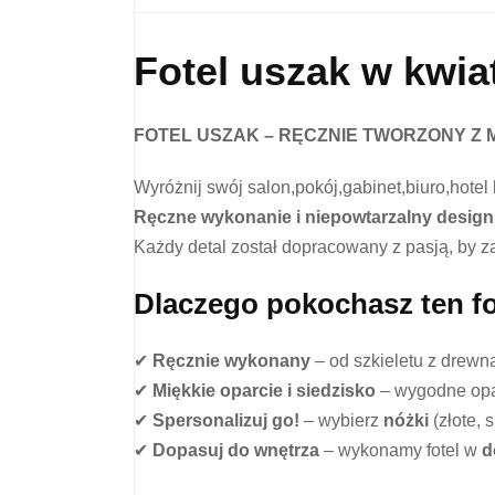
Fotel uszak w kwiat
FOTEL USZAK – RĘCZNIE TWORZONY Z 
Wyróżnij swój salon,pokój,gabinet,biuro,hotel 
Ręczne wykonanie i niepowtarzalny design
Każdy detal został dopracowany z pasją, by 
Dlaczego pokochasz ten fo
✔
Ręcznie wykonany
– od szkieletu z drewna
✔
Miękkie oparcie i siedzisko
– wygodne opar
✔
Spersonalizuj go!
– wybierz
nóżki
(złote, 
✔
Dopasuj do wnętrza
– wykonamy fotel w
d