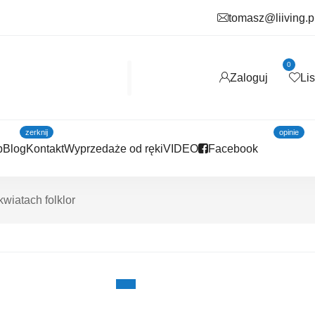
tomasz@liiving.p
0
Zaloguj
Li
zerknij
opinie
p
Blog
Kontakt
Wyprzedaże od ręki
VIDEO
Facebook
kwiatach folklor