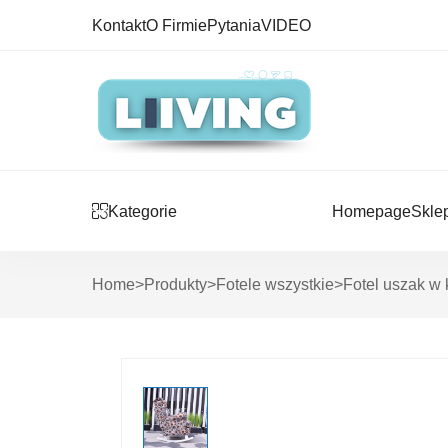
Kontakt
O Firmie
Pytania
VIDEO
Kategorie
Homepage
Skle
Home
>
Produkty
>
Fotele wszystkie
>
Fotel uszak w 