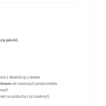
zą jakość.
est z dbałością o detale
ninami
od cenionych producentów
niać!
etr na poduchy czy zasłony!).