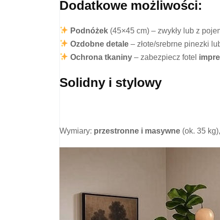
Dodatkowe możliwości:
Podnóżek
(45×45 cm) – zwykły lub z pojem
Ozdobne detale
– złote/srebrne pinezki lu
Ochrona tkaniny
– zabezpiecz fotel
impr
Solidny i stylowy
Wymiary:
przestronne i masywne
(ok. 35 kg)