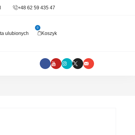
l
+48 62 59 435 47
0
sta ulubionych
Koszyk