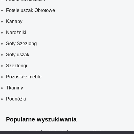
Fotele uszak Obrotowe
Kanapy
Narożniki
Sofy Szezlong
Sofy uszak
Szezlongi
Pozostałe meble
Tkaniny
Podnóżki
Popularne wyszukiwania
meble glamour do salonów
meble do salonów kosmetycznych
fotel obrotowy