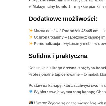
✔
Ręczne wykonanie
– każdy guzik pikowany
✔
Maksymalny komfort
–
miękkie pianki
i
e
Dodatkowe możliwości:
Można domówić
Podnóżek 45×45 cm
– id
Ochrona tkaniny
– zabezpiecz kanapę
im
Personalizacja
– wykonamy mebel w
dowo
Solidna i praktyczna
Konstrukcja z
litego drewna
,
sprężyna bonel
P
rofesjonalne tapicerowanie
– to mebel, któ
Postaw na kanapę, która zachwyci swoim st
Wybierz swoją wymarzoną kanapę Cheste
Uwaga: Zdjęcia są naszą własnością. Ich 