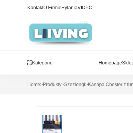
Kontakt
O Firmie
Pytania
VIDEO
Kategorie
Homepage
Skle
Home
>
Produkty
>
Szezlongi
>
Kanapa Chester z fun