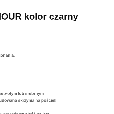
MOUR kolor czarny
konania
.
ze złotym lub srebrnym
udowana skrzynia na pościel
!