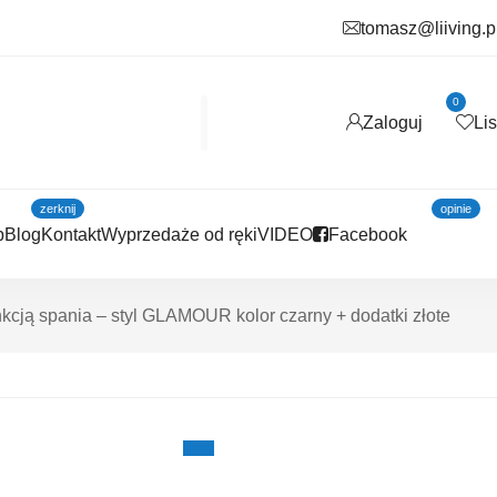
tomasz@liiving.p
0
Zaloguj
Li
zerknij
opinie
p
Blog
Kontakt
Wyprzedaże od ręki
VIDEO
Facebook
kcją spania – styl GLAMOUR kolor czarny + dodatki złote