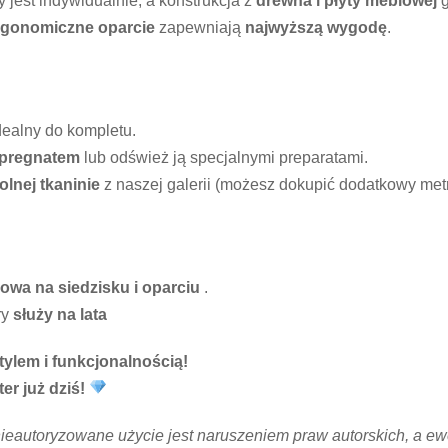
 jest indywidualnie, a konstrukcja z
drewna i płyty meblowej
g
rgonomiczne oparcie
zapewniają
najwyższą wygodę
.
ealny do kompletu.
pregnatem
lub odśwież ją specjalnymi preparatami.
lnej tkaninie
z naszej galerii (możesz dokupić dodatkowy metr
owa na siedzisku i oparciu
.
ry
służy na lata
ylem i funkcjonalnością!
r już dziś!
nieautoryzowane użycie jest naruszeniem praw autorskich, a 