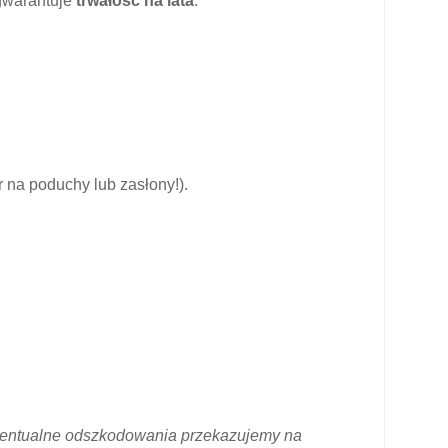
warantuje
trwałość na lata
.
 na poduchy lub zasłony!).
ewentualne odszkodowania przekazujemy na