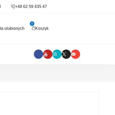
l
+48 62 59 435 47
0
sta ulubionych
Koszyk