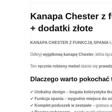
Kanapa Chester z 
+ dodatki złote
KANAPA CHESTER Z FUNKCJĄ SPANIA i po
Odkryj
wyjątkową kanapę Chester
, która łą
Ten
ręcznie robiony mebel
stanie się
prawdz
Dlaczego warto pokochać 
✔
Unikalny design
–
bogata kolorystyka tk
✔
Funkcja spania
–
wygodne miejsce do o
✔
Komplet poduszek w zestawie
– gotowa a