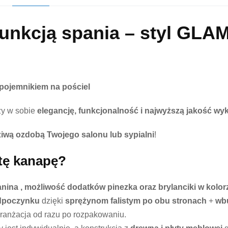
funkcją spania – styl GLA
jemnikiem na pościel
czy w sobie
elegancję, funkcjonalność i najwyższą jakość wy
iwą ozdobą Twojego salonu lub sypialni
!
tę kanapę?
anina , możliwość dodatków pinezka oraz brylanciki w kolor
dpoczynku
dzięki
sprężynom falistym po obu stronach
+
wb
ranżacja od razu po rozpakowaniu.