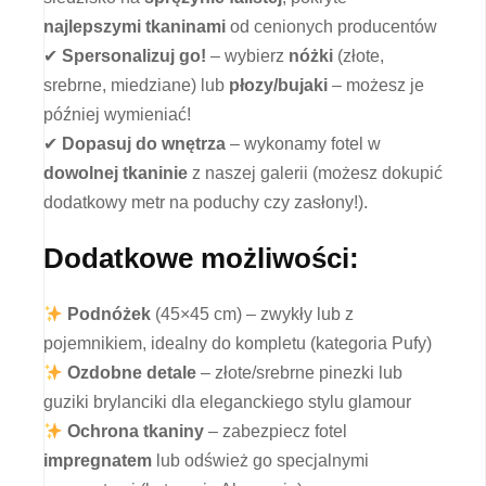
najlepszymi tkaninami
od cenionych producentów
✔
Spersonalizuj go!
– wybierz
nóżki
(złote,
srebrne, miedziane) lub
płozy/bujaki
– możesz je
później wymieniać!
✔
Dopasuj do wnętrza
– wykonamy fotel w
dowolnej tkaninie
z naszej galerii (możesz dokupić
dodatkowy metr na poduchy czy zasłony!).
Dodatkowe możliwości:
Podnóżek
(45×45 cm) – zwykły lub z
pojemnikiem, idealny do kompletu (kategoria Pufy)
Ozdobne detale
– złote/srebrne pinezki lub
guziki brylanciki dla eleganckiego stylu glamour
Ochrona tkaniny
– zabezpiecz fotel
impregnatem
lub odśwież go specjalnymi