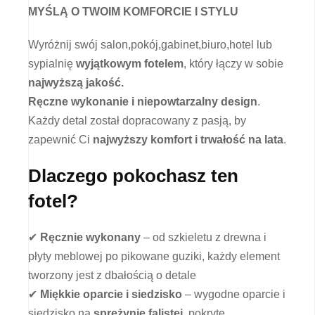
MYŚLĄ O TWOIM KOMFORCIE I STYLU
Wyróżnij swój salon,pokój,gabinet,biuro,hotel lub
sypialnię
wyjątkowym fotelem
, który łączy w sobie
najwyższą jakość.
Ręczne wykonanie i niepowtarzalny design
.
Każdy detal został dopracowany z pasją, by
zapewnić Ci
najwyższy komfort i trwałość na lata
.
Dlaczego pokochasz ten
fotel?
✔
Ręcznie wykonany
– od szkieletu z drewna i
płyty meblowej po pikowane guziki, każdy element
tworzony jest z dbałością o detale
✔
Miękkie oparcie i siedzisko
– wygodne oparcie i
siedzisko na
sprężynie falistej
, pokryte