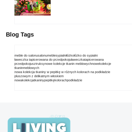
Blog Tags
meble do salonu
salonu
meble
sypialni
łóżko
łóżko do sypialni
ławeczka tapicerowana do przedpokoju
ławeczka
tapicerowana
przedpokoju
sztruksy
nowe kolekcje tkanin meblowych
nowe
kolekcje
tkanin
meblowych
nowa kolekcja tkaniny w pepitkę w różnych kolorach na podkładzie
pluszowym z delikatnym włoskiem
nowa
kolekcja
tkaniny
pepitkę
kolorach
podkładzie