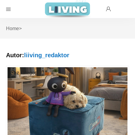
Home
>
Autor:
liiving_redaktor
Bez kategorii