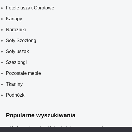
Fotele uszak Obrotowe
Kanapy
Narożniki
Sofy Szezlong
Sofy uszak
Szezlongi
Pozostałe meble
Tkaniny
Podnóżki
Popularne wyszukiwania
meble glamour do salonów
meble do salonów kosmetycznych
fotel obrotowy
sofy glamour
sofy szezlong
sofa uszak
ławeczka tapicerowana
fotel na płozach