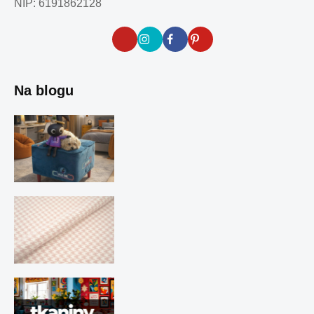
NIP: 6191862128
Na blogu