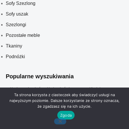
Sofy Szezlong
Sofy uszak
Szezlongi
Pozostałe meble
Tkaniny
Podnóżki
Popularne wyszukiwania
meble glamour do salonów
meble do salonów kosmetycznych
fotel obrotowy
sofy glamour
sofy szezlong
sofa uszak
ławeczka tapicerowana
fotel na płozach
Ta strona korzysta z ciasteczek aby świadczyć usługi na
fotel bujany
szezlong
najwyższym poziomie. Dalsze korzystanie ze strony oznacza,
że zgadzasz się na ich użycie.
Zgoda
0
0
:: Kategorie
.
ulubione
Koszyk
© 2025 All rights reserved.